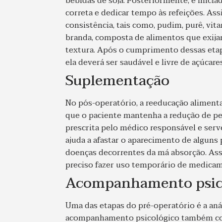
bebidas de soja. Posteriormente, é iniciad
correta e dedicar tempo às refeições. A
consistência, tais como, pudim, purê, vit
branda, composta de alimentos que exij
textura. Após o cumprimento dessas etapa
ela deverá ser saudável e livre de açúcares
Suplementação
No pós-operatório, a reeducação alimenta
que o paciente mantenha a redução de pe
prescrita pelo médico responsável e serv
ajuda a afastar o aparecimento de alguns
doenças decorrentes da má absorção. Assi
preciso fazer uso temporário de medicam
Acompanhamento psic
Uma das etapas do pré-operatório é a anál
acompanhamento psicológico também cont