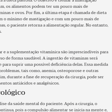
a a dieta pastosa. O objetivo é treinar a mastigação
ssim, os alimentos podem ter um pouco mais de
aminas e ovos. Por fim, a última etapa é chamada de dieta
am o mínimo de mastigação e com um pouco mais de
s, o paciente retorna a alimentação regular. No entanto,
.
r e a suplementação vitamínica são imprescindíveis para
so de forma saudável. A ingestão de vitaminas será
e para suprir uma possível deficiência delas. Essa medida
 problemas, tais como, anemia, osteoporose e outras
m, durante a fase de recuperação da cirurgia, pode ser
entos antiácidos e analgésicos.
ológico
ise da saúde mental do paciente. Após a cirurgia, o
inua, pois a compulsão alimentar se inicia na mente e,