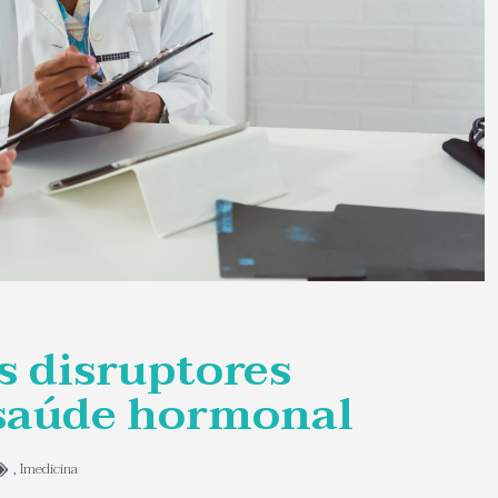
s disruptores
 saúde hormonal
,
Imedicina