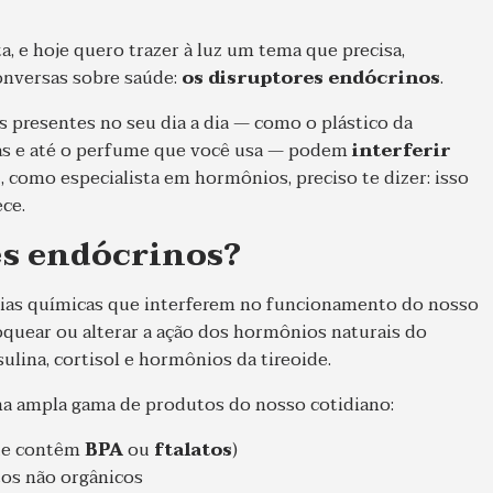
a, e hoje quero trazer à luz um tema que precisa,
onversas sobre saúde:
os disruptores endócrinos
.
s presentes no seu dia a dia — como o plástico da
utas e até o perfume que você usa — podem
interferir
 E, como especialista em hormônios, preciso te dizer: isso
ce.
es endócrinos?
ias químicas que interferem no funcionamento do nosso
oquear ou alterar a ação dos hormônios naturais do
ulina, cortisol e hormônios da tireoide.
ma ampla gama de produtos do nosso cotidiano:
que contêm
BPA
ou
ftalatos
)
tos não orgânicos