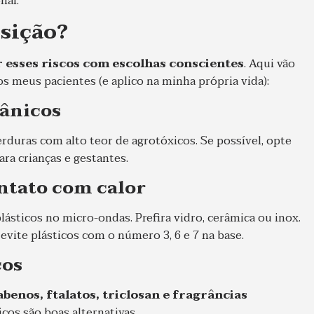
nal.
sição?
 esses riscos com escolhas conscientes
. Aqui vão
 meus pacientes (e aplico na minha própria vida):
gânicos
rduras com alto teor de agrotóxicos. Se possível, opte
ra crianças e gestantes.
ontato com calor
ásticos no micro-ondas. Prefira vidro, cerâmica ou inox.
evite plásticos com o número 3, 6 e 7 na base.
cos
benos, ftalatos, triclosan e fragrâncias
cos são boas alternativas.