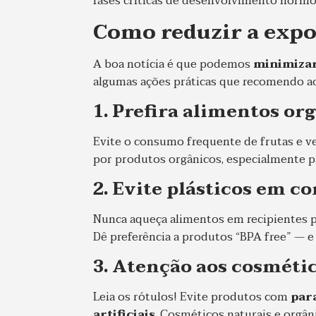
fases críticas de desenvolvimento hormo
Como reduzir a expo
A boa notícia é que podemos
minimizar
algumas ações práticas que recomendo aos
1. Prefira alimentos or
Evite o consumo frequente de frutas e ve
por produtos orgânicos, especialmente pa
2. Evite plásticos em c
Nunca aqueça alimentos em recipientes pl
Dê preferência a produtos “BPA free” — e 
3. Atenção aos cosméti
Leia os rótulos! Evite produtos com
para
artificiais
. Cosméticos naturais e orgâni