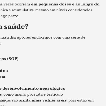
tas vezes ocorrem
em pequenas doses e ao longo do
crônica e acumulativa, mesmo em níveis considerados
ongo prazo.
a saúde?
ínua a disruptores endócrinos com uma série de
s
:
cos (SOP)
nina
ina
e desenvolvimento neurológico
s
, como mama, próstata e testículo
rianças são
ainda mais vulneráveis
, pois estão em